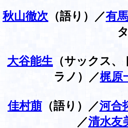
秋山徹次
（語り）／
有
大谷能生
（サックス、
ラノ）／
梶原
佳村萠
（語り）／
河合
／
清水友