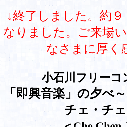
↓終了しました。約９
なりました。ご来場い
なさまに厚く
小石川フリーコ
「即興音楽」の夕べ
チェ・チェ
＜Che Chen 