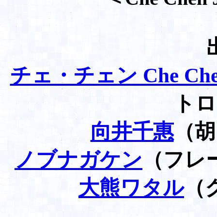
チェ・チェン Che Che
トロ
向井千惠
（胡
ノブナガケン
（フレ
大熊ワタル
（