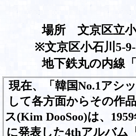
場所 文京区立
※文京区小石川5-9-20
地下鉄丸の内線「
現在、「韓国No.1ア
して各方面からその作
ス(Kim DooSoo)は、1
に発表した4thアルバ