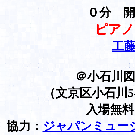
０分 
ピアノ
工
＠小石川
（文京区小石川5-9-
入場無
協力：
ジャパンミュー