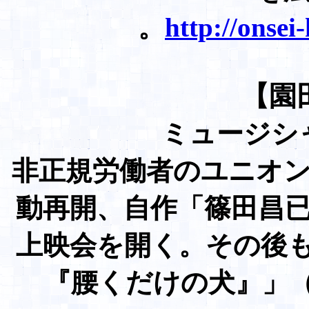
。
http://onsei
【園
ミュージシ
非正規労働者のユニオンで
動再開、自作「篠田昌已 a
上映会を開く。その後も
『腰くだけの犬』」（DVD