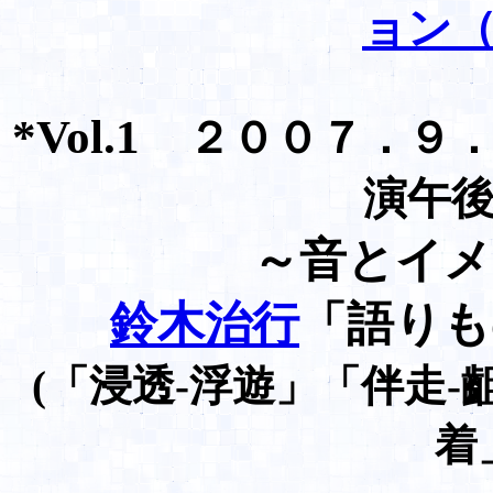
ョン
*Vol.1
２００７．９
演午
～音とイメ
鈴木治行
「語りも
(「浸透-浮遊」「伴走-
着