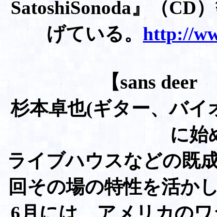
SatoshiSonoda』
げている。
http://w
【sans de
杉本卓也(ギター、バイオ
に始
ライブハウスなどの既
回その場の特性を活かし
6月には、アメリカの