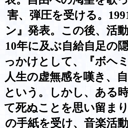
害、弾圧を受ける。199
ン』発表。この後、活
10年に及ぶ自給自足の
っかけとして、『ボヘ
人生の虚無感を嘆き、
という。しかし、ある
て死ぬことを思い留ま
の手紙を受け、音楽活動