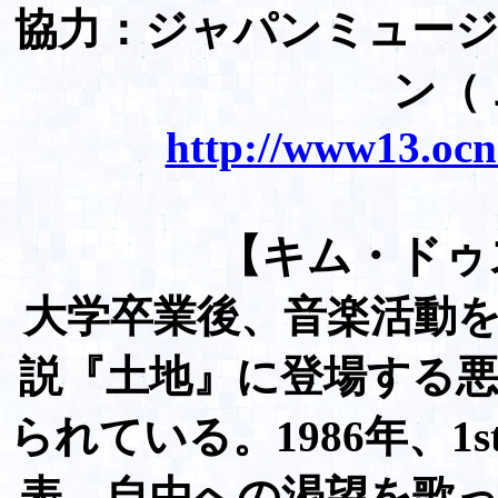
協力：ジャパンミュー
ン（
http://www13.ocn
【キム・ドゥス 
大学卒業後、音楽活動
説『土地』に登場する
られている。1986年、
表。自由への渇望を歌