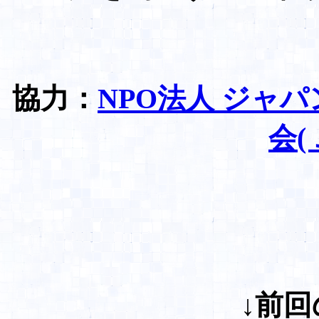
協力：
NPO法人 ジャ
会(
↓
前回