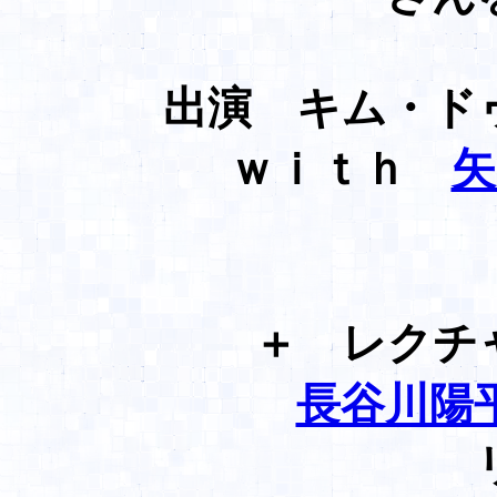
出演 キム・ド
ｗｉｔｈ
矢
＋ レクチャー
長谷川陽