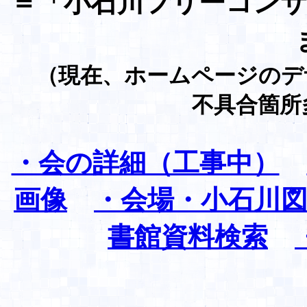
＝「小石川フリーコン
（現在、ホームページのデ
不具合箇所
・会の詳細（工事中）
画像
・会場・小石川
書館資料検索