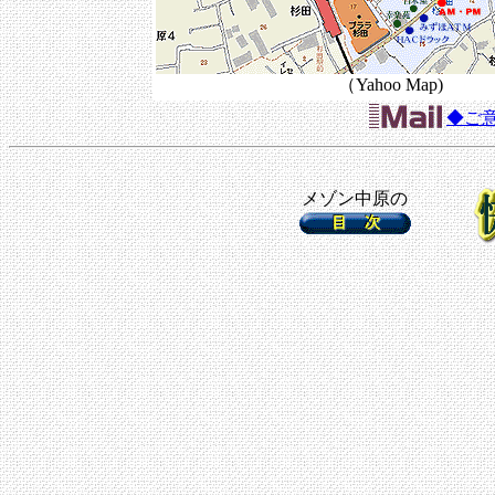
（Yahoo Map)
◆ご
メゾン中原の