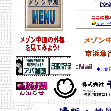
入居ご
◆ご意